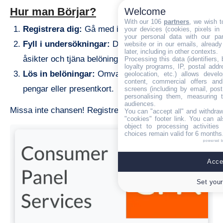
Hur man Börjar?
Welcome
With our 106
partners
, we wish t
Registrera dig:
Gå med i GFK-gemenskapen.
your devices (cookies, pixels in
your personal data with our par
Fyll i undersökningar:
Dela med dig av dina
website or in our emails, alread
later, including in other contexts.
åsikter och tjäna belöningar.
Processing this data (identifiers,
loyalty programs, IP, postal add
Lös in belöningar:
Omvandla dina poäng till
geolocation, etc.) allows devel
content, commercial offers an
pengar eller presentkort.
screens (including by email, pos
personalising them, measuring t
audiences.
Missa inte chansen! Registrera dig nu och börja tjäna.
You can "accept all" and withdraw
"cookies" footer link
. You can al
object to processing activitie
choices remain valid for 6 months
powered 
Accep
Set your