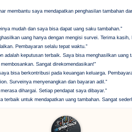
nar membantu saya mendapatkan penghasilan tambahan dar
einya mudah dan saya bisa dapat uang saku tambahan.”
asilkan uang hanya dengan mengisi survei. Terima kasih, 
alkan. Pembayaran selalu tepat waktu.”
 adalah keputusan terbaik. Saya bisa menghasilkan uang 
k membosankan. Sangat direkomendasikan!”
aya bisa berkontribusi pada keuangan keluarga. Pembayar
on. Surveinya menyenangkan dan bayaran adil.”
erasa dihargai. Setiap pendapat saya dibayar.”
ra terbaik untuk mendapatkan uang tambahan. Sangat seder