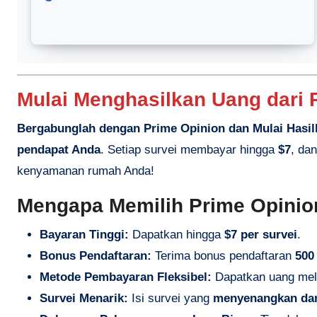
Mulai Menghasilkan Uang dari
Bergabunglah dengan Prime Opinion dan Mulai Hasi
pendapat Anda
. Setiap survei membayar hingga
$7
, da
kenyamanan rumah Anda!
Mengapa Memilih Prime Opinio
Bayaran Tinggi:
Dapatkan hingga
$7 per survei
.
Bonus Pendaftaran:
Terima bonus pendaftaran
500
Metode Pembayaran Fleksibel:
Dapatkan uang mel
Survei Menarik:
Isi survei yang
menyenangkan da