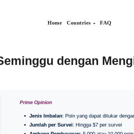
Home
Countries
FAQ
Seminggu dengan Mengis
Prime Opinion
Jenis Imbalan
: Poin yang dapat ditukar denga
Jumlah per Survei
: Hingga $7 per survei
Ambang Pembayaran
: 5.000 atau 10.000 poin