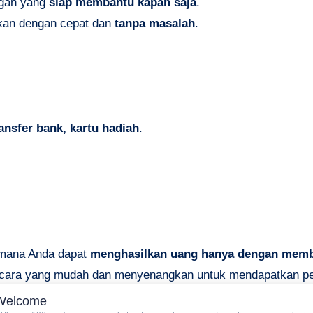
gan yang
siap membantu kapan saja
.
kan dengan cepat dan
tanpa masalah
.
ansfer bank, kartu hadiah
.
i mana Anda dapat
menghasilkan uang hanya dengan memb
h cara yang mudah dan menyenangkan untuk mendapatkan pe
n ini semakin baik.
Daftar hari ini dan mulai hasilkan u
Welcome