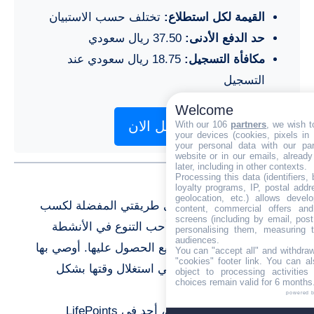
القيمة لكل استطلاع:
تختلف حسب الاستبيان
حد الدفع الأدنى:
37.50 ريال سعودي
مكافأة التسجيل:
18.75 ريال سعودي عند
التسجيل
Welcome
سجل الان
With our 106
partners
, we wish t
your devices (cookies, pixels in
your personal data with our par
website or in our emails, alread
later, including in other contexts.
Processing this data (identifiers,
آراء المستخدمين
loyalty programs, IP, postal add
geolocation, etc.) allows devel
سارة:
“LifePoints هي طريقتي المفضلة لكسب
content, commercial offers an
screens (including by email, pos
بعض المال الإضافي. أحب التنوع في الأنشطة
personalising them, measuring t
audiences.
والمكافآت التي أستطيع الحصول عليها. أوصي بها
You can "accept all" and withdraw
"cookies" footer link
. You can al
بشدة لكل أم ترغب في استغلال وقتها بشكل
object to processing activitie
choices remain valid for 6 months
مثمر!”
powered 
أحمد:
“كطالب جامعي، أجد في LifePoints