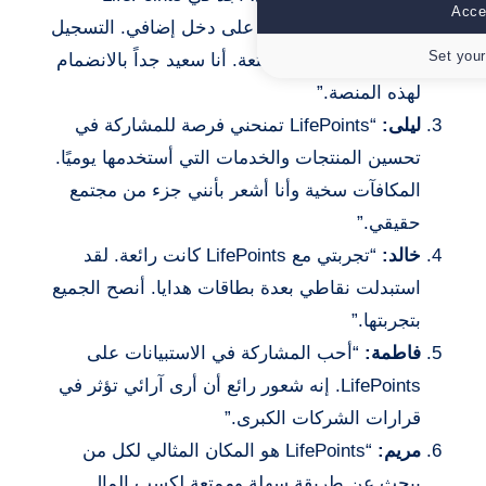
Accep
طريقة رائعة للحصول على دخل إضافي. التسجيل
Set your
سهل والاستبيانات ممتعة. أنا سعيد جداً بالانضمام
لهذه المنصة.”
ليلى:
“LifePoints تمنحني فرصة للمشاركة في
تحسين المنتجات والخدمات التي أستخدمها يوميًا.
المكافآت سخية وأنا أشعر بأنني جزء من مجتمع
حقيقي.”
خالد:
“تجربتي مع LifePoints كانت رائعة. لقد
استبدلت نقاطي بعدة بطاقات هدايا. أنصح الجميع
بتجربتها.”
فاطمة:
“أحب المشاركة في الاستبيانات على
LifePoints. إنه شعور رائع أن أرى آرائي تؤثر في
قرارات الشركات الكبرى.”
مريم:
“LifePoints هو المكان المثالي لكل من
يبحث عن طريقة سهلة وممتعة لكسب المال.