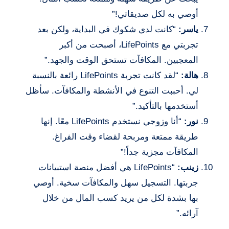
أوصي به لكل صديقاتي!”
ياسر:
“كانت لدي شكوك في البداية، ولكن بعد
تجربتي مع LifePoints، أصبحت من أكبر
المعجبين. المكافآت تستحق الوقت والجهد.”
هالة:
“لقد كانت تجربة LifePoints رائعة بالنسبة
لي. أحببت التنوع في الأنشطة والمكافآت. سأظل
أستخدمها بالتأكيد.”
نور:
“أنا وزوجي نستخدم LifePoints معًا. إنها
طريقة ممتعة ومربحة لقضاء وقت الفراغ.
المكافآت مجزية جداً!”
زينب:
“LifePoints هي أفضل منصة استبيانات
جربتها. التسجيل سهل والمكافآت سخية. أوصي
بها بشدة لكل من يريد كسب المال من خلال
آرائه.”