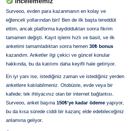
İncelememiz
Surveoo, evden para kazanmanın en kolay ve
eğlenceli yollarından biri! Ben de ilk başta tereddüt
ettim, ancak platforma kaydolduktan sonra fikrim
tamamen değişti. Kayıt işlemi hızlı ve basit, ve ilk
anketimi tamamladıktan sonra hemen
30₺ bonus
kazandım. Anketler ilgi çekici ve güncel konular
hakkında, bu da katılımı daha keyifli hale getiriyor.
En iyi yanı ise, istediğiniz zaman ve istediğiniz yerden
anketlere katılabilmeniz. Otobüste, evde veya bir
kafede; tek ihtiyacınız olan bir internet bağlantısı.
Surveoo, anket başına
150₺'ye kadar ödeme
yapıyor,
bu da kısa sürede ciddi bir kazanç elde edebileceğiniz
anlamına geliyor.