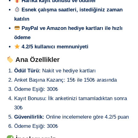
Harika kayıt bonusu ve ödüller
Esnek çalışma saatleri, istediğiniz zaman
katılın
PayPal ve Amazon hediye kartları ile hızlı
ödeme
4.2/5 kullanıcı memnuniyeti
Ana Özellikler
Ödül Türü:
Nakit ve hediye kartları
Anket Başına Kazanç: 15₺ ile 150₺ arasında
Ödeme Eşiği: 300₺
Kayıt Bonusu: İlk anketinizi tamamladıktan sonra
30₺
Güvenilirlik:
Online incelemelere göre 4.2/5 puan
Ödeme Eşiği: 300₺