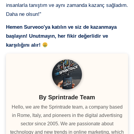
insanlarla tanıştım ve aynı zamanda kazanç sağladım.
Daha ne olsun!”
Hemen Surveoo'ya katılın ve siz de kazanmaya
başlayın! Unutmayın, her fikir değerlidir ve
karşılığını alır!
By
Sprintrade Team
Hello, we are the Sprintrade team, a company based
in Rome, Italy, and pioneers in the digital advertising
sector since 2005. We are passionate about
technology and new trends in online marketing, which